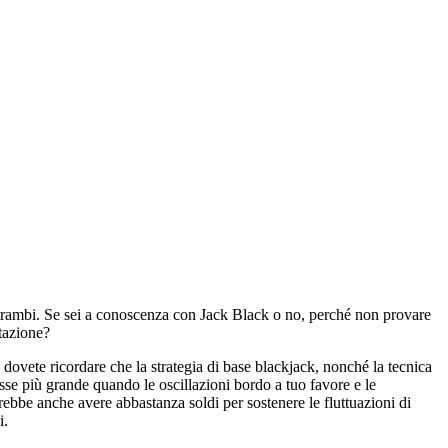
entrambi. Se sei a conoscenza con Jack Black o no, perché non provare
tazione?
 dovete ricordare che la strategia di base blackjack, nonché la tecnica
esse più grande quando le oscillazioni bordo a tuo favore e le
rebbe anche avere abbastanza soldi per sostenere le fluttuazioni di
i.