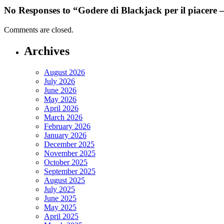
No Responses to “Godere di Blackjack per il piacere 
Comments are closed.
Archives
August 2026
July 2026
June 2026
May 2026
April 2026
March 2026
February 2026
January 2026
December 2025
November 2025
October 2025
September 2025
August 2025
July 2025
June 2025
May 2025
April 2025