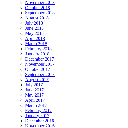
November 2018
October 2018
September 2018
August 2018
July 2018
June 2018
May 2018
April 2018
March 2018
February 2018
January 2018
December 2017
November 2017
October 2017
September 2017
August 2017
July 2017
June 2017
May 2017
April 2017
March 2017
February 2017
January 2017
December 2016
November 2016