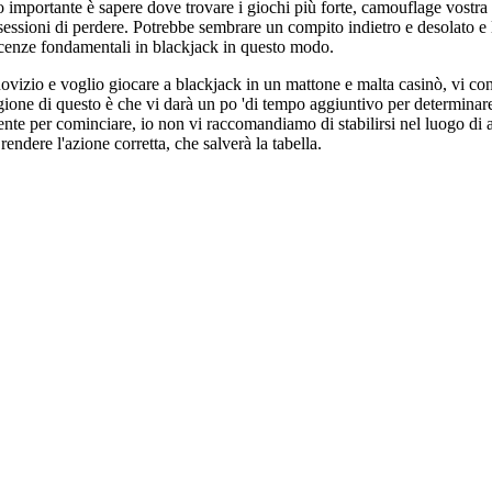
mportante è sapere dove trovare i giochi più forte, camouflage vostra 
 sessioni di perdere. Potrebbe sembrare un compito indietro e desolato e l
scenze fondamentali in blackjack in questo modo.
ovizio e voglio giocare a blackjack in un mattone e malta casinò, vi consig
gione di questo è che vi darà un po 'di tempo aggiuntivo per determina
ente per cominciare, io non vi raccomandiamo di stabilirsi nel luogo di a
rendere l'azione corretta, che salverà la tabella.