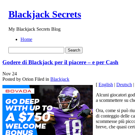
Blackjack Secrets
My Blackjack Secrets Blog
Home
Godere di Blackjack per il piacere – e per Cash
Nov
24
Posted by Orion
Filed in
Blackjack
[
English
|
Deutsch
Alcuni giocatori god
a scommettere su che
Ora, come si può rius
di conteggio delle ca
scommesse più piccol
breve, che quasi cer