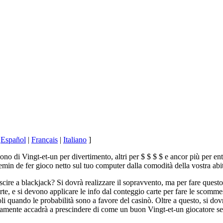
|
Español
|
Français
|
Italiano
]
ono di Vingt-et-un per divertimento, altri per $ $ $ $ e ancor più per 
min de fer gioco netto sul tuo computer dalla comodità della vostra abi
cire a blackjack? Si dovrà realizzare il sopravvento, ma per fare questo
rte, e si devono applicare le info dal conteggio carte per fare le scomm
i quando le probabilità sono a favore del casinò. Oltre a questo, si dov
tamente accadrà a prescindere di come un buon Vingt-et-un giocatore se