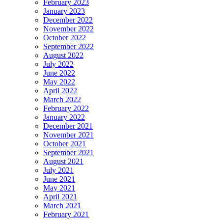
February 2023
January 2023
December 2022
November 2022
October 2022
September 2022
August 2022
July 2022
June 2022
May 2022
April 2022
March 2022
February 2022
January 2022
December 2021
November 2021
October 2021
September 2021
August 2021
July 2021
June 2021
May 2021
April 2021
March 2021
February 2021