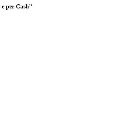
– e per Cash”