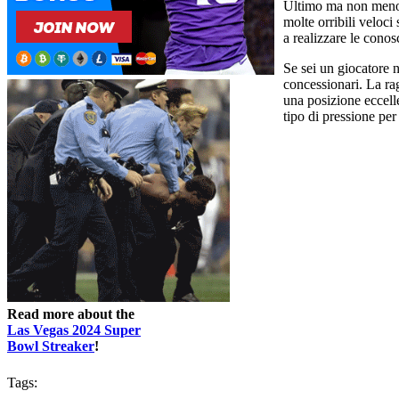
Ultimo ma non meno i
molte orribili veloci
a realizzare le cono
Se sei un giocatore n
concessionari. La ra
una posizione eccell
tipo di pressione per 
Read more about the
Las Vegas 2024 Super
Bowl Streaker
!
Tags: