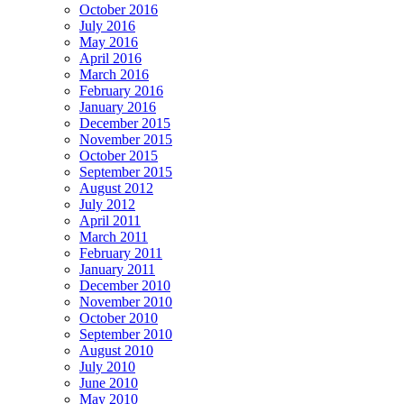
October 2016
July 2016
May 2016
April 2016
March 2016
February 2016
January 2016
December 2015
November 2015
October 2015
September 2015
August 2012
July 2012
April 2011
March 2011
February 2011
January 2011
December 2010
November 2010
October 2010
September 2010
August 2010
July 2010
June 2010
May 2010