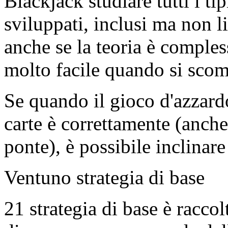
Blackjack studiare tutti i tip
sviluppati, inclusi ma non li
anche se la teoria è compless
molto facile quando si scom
Se quando il gioco d'azzard
carte è correttamente (anche 
ponte), è possibile inclinare
Ventuno strategia di base
21 strategia di base è racco