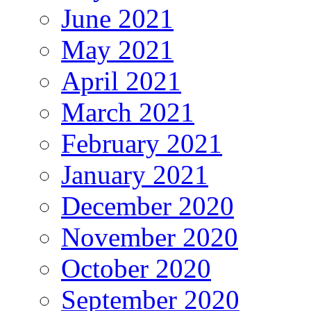
June 2021
May 2021
April 2021
March 2021
February 2021
January 2021
December 2020
November 2020
October 2020
September 2020