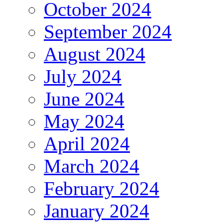
October 2024
September 2024
August 2024
July 2024
June 2024
May 2024
April 2024
March 2024
February 2024
January 2024