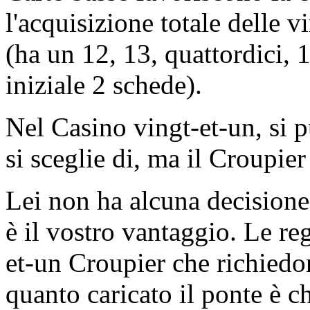
l'acquisizione totale delle 
(ha un 12, 13, quattordici, 1
iniziale 2 schede).
Nel Casino vingt-et-un, si p
si sceglie di, ma il Croupier
Lei non ha alcuna decisione
è il vostro vantaggio. Le re
et-un Croupier che richiedo
quanto caricato il ponte è ch