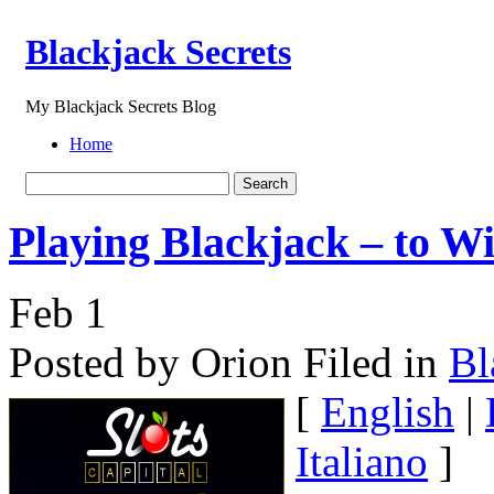
Blackjack Secrets
My Blackjack Secrets Blog
Home
Playing Blackjack – to W
Feb
1
Posted by Orion
Filed in
Bl
[
English
|
Italiano
]