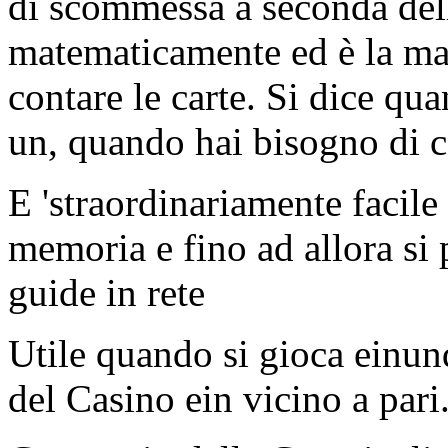
di scommessa a seconda de
matematicamente ed è la man
contare le carte. Si dice qu
un, quando hai bisogno di c
E 'straordinariamente facile
memoria e fino ad allora si 
guide in rete
Utile quando si gioca einun
del Casino ein vicino a pari