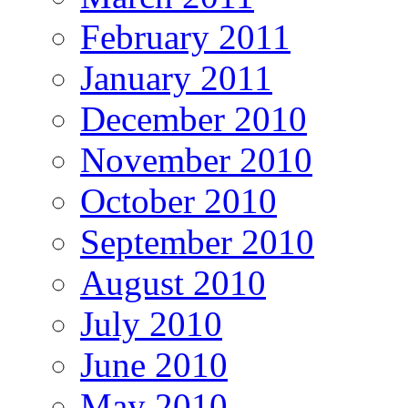
February 2011
January 2011
December 2010
November 2010
October 2010
September 2010
August 2010
July 2010
June 2010
May 2010