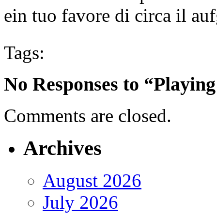
ein tuo favore di circa il au
Tags:
No Responses to “Playing
Comments are closed.
Archives
August 2026
July 2026