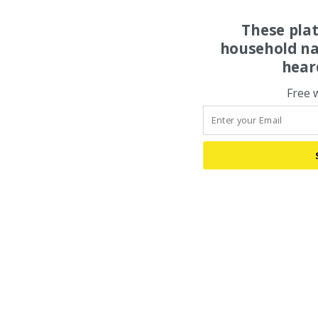
These pla
household na
hear
Free 