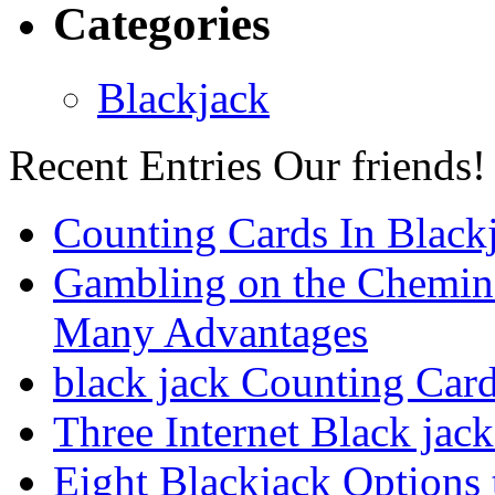
Categories
Blackjack
Recent Entries
Our friends!
Counting Cards In Black
Gambling on the Chemin
Many Advantages
black jack Counting Car
Three Internet Black jack
Eight Blackjack Option