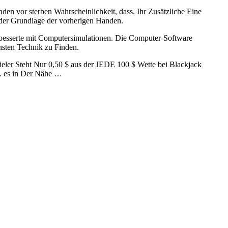
 vor sterben Wahrscheinlichkeit, dass. Ihr Zusätzliche Eine
 der Grundlage der vorherigen Handen.
besserte mit Computersimulationen. Die Computer-Software
hsten Technik zu Finden.
pieler Steht Nur 0,50 $ aus der JEDE 100 $ Wette bei Blackjack
ss. es in Der Nähe …