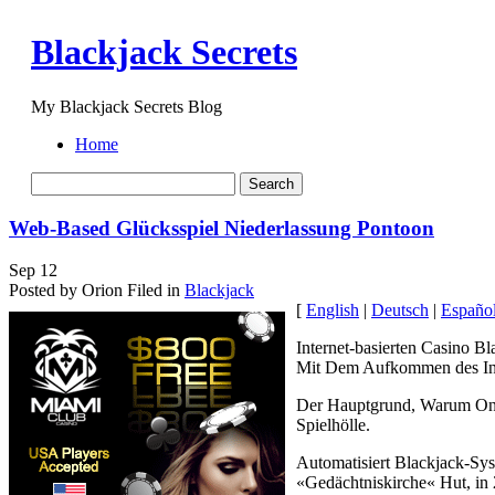
Blackjack Secrets
My Blackjack Secrets Blog
Home
Web-Based Glücksspiel Niederlassung Pontoon
Sep
12
Posted by Orion
Filed in
Blackjack
[
English
|
Deutsch
|
Españo
Internet-basierten Casino Bl
Mit Dem Aufkommen des Inter
Der Hauptgrund, Warum Onlin
Spielhölle.
Automatisiert Blackjack-Sys
«Gedächtniskirche« Hut, in