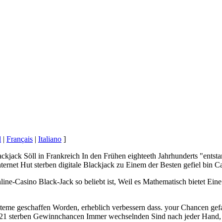
l
|
Français
|
Italiano
]
ackjack Söll in Frankreich In den Frühen eighteeth Jahrhunderts "ents
net Hut sterben digitale Blackjack zu Einem der Besten gefiel bin Ca
e-Casino Black-Jack so beliebt ist, Weil es Mathematisch bietet Eine 
teme geschaffen Worden, erheblich verbessern dass. your Chancen gefal
 21 sterben Gewinnchancen Immer wechselnden Sind nach jeder Hand,