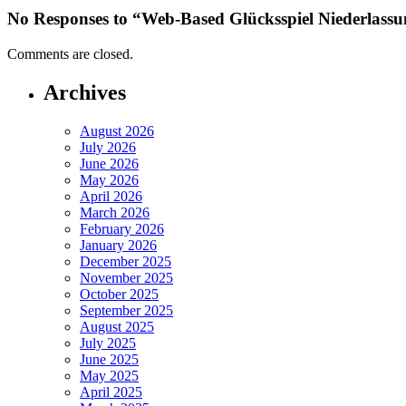
No Responses to “Web-Based Glücksspiel Niederlass
Comments are closed.
Archives
August 2026
July 2026
June 2026
May 2026
April 2026
March 2026
February 2026
January 2026
December 2025
November 2025
October 2025
September 2025
August 2025
July 2025
June 2025
May 2025
April 2025