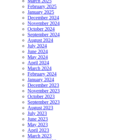
March 2025
February 2025
January 2025
December 2024
November 2024
October 2024
September 2024
August 2024
July 2024
June 2024
May 2024
April 2024
March 2024
February 2024
January 2024
December 2023
November 2023
October 2023
September 2023
August 2023
July 2023
June 2023
May 2023
April 2023
March 2023