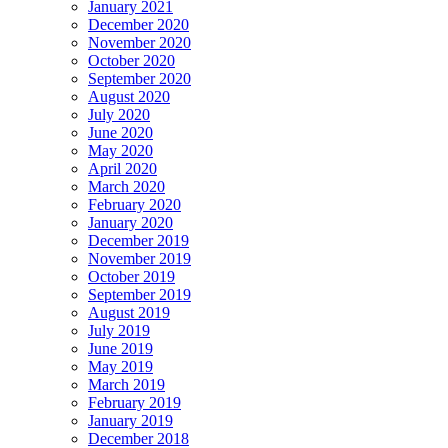
January 2021
December 2020
November 2020
October 2020
September 2020
August 2020
July 2020
June 2020
May 2020
April 2020
March 2020
February 2020
January 2020
December 2019
November 2019
October 2019
September 2019
August 2019
July 2019
June 2019
May 2019
March 2019
February 2019
January 2019
December 2018