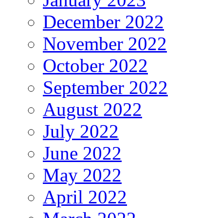
December 2022
November 2022
October 2022
September 2022
August 2022
July 2022
June 2022
May 2022
April 2022