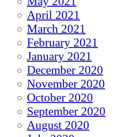
May 2021
April 2021
March 2021
February 2021
January 2021
December 2020
November 2020
October 2020
September 2020
August 2020