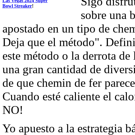
Sigo disfru
Las Vegas 2024 Super
Bowl Streaker
!
sobre una b
apostado en un tipo de chem
Deja que el método". Defini
este método o la derrota de 
una gran cantidad de diversi
de que chemin de fer parece 
Cuando esté caliente el calo
NO!
Yo apuesto a la estrategia 