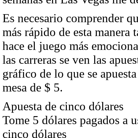
Es necesario comprender qu
más rápido de esta manera t
hace el juego más emocionan
las carreras se ven las apue
gráfico de lo que se apuest
mesa de $ 5.
Apuesta de cinco dólares
Tome 5 dólares pagados a us
cinco dólares