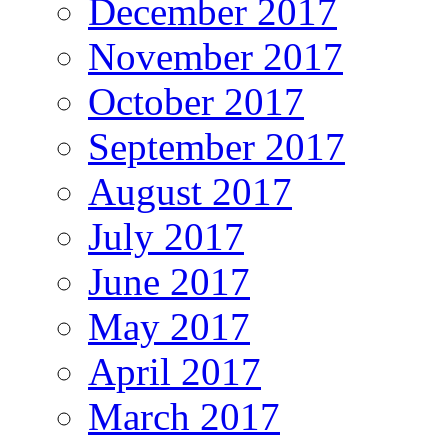
December 2017
November 2017
October 2017
September 2017
August 2017
July 2017
June 2017
May 2017
April 2017
March 2017