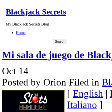
Blackjack Secrets
My Blackjack Secrets Blog
Home
Mi sala de juego de Black
Oct
14
Posted by Orion
Filed in
Bl
[
English
|
Italiano
]