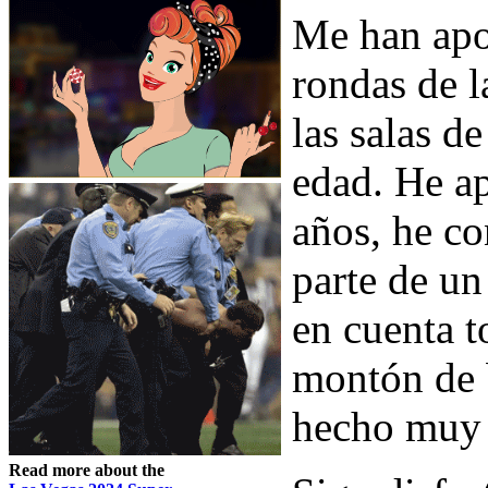
Me han apo
rondas de l
las salas d
edad. He ap
años, he co
parte de u
en cuenta t
montón de 
hecho muy d
Read more about the