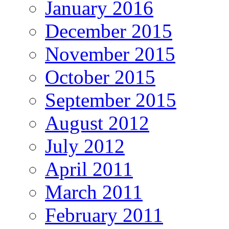
January 2016
December 2015
November 2015
October 2015
September 2015
August 2012
July 2012
April 2011
March 2011
February 2011