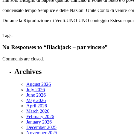
Hai solo Bisogno di Sapere quando Caricato Il Ponte di Stato e o po
condensato tempo Semplice e delle Nazioni Unite Conto di venire-con
Durante la Riproduzione di Venti-UNO UNO conteggio Esteso sopra il 
Tags:
No Responses to “Blackjack – par vincere”
Comments are closed.
Archives
August 2026
July 2026
June 2026
May 2026
April 2026
March 2026
February 2026
January 2026
December 2025
November 2025