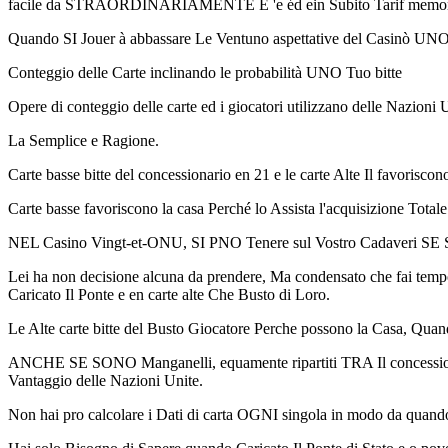
facile da STRAORDINARIAMENTE E 'e éd ein Subito Tarif memoria 
Quando SI Jouer à abbassare Le Ventuno aspettative del Casinò UN
Conteggio delle Carte inclinando le probabilità UNO Tuo bitte
Opere di conteggio delle carte ed i giocatori utilizzano delle Nazioni
La Semplice e Ragione.
Carte basse bitte del concessionario en 21 e le carte Alte Il favoriscon
Carte basse favoriscono la casa Perché lo Assista l'acquisizione Totale
NEL Casino Vingt-et-ONU, SI PNO Tenere sul Vostro Cadaveri SE SI 
Lei ha non decisione alcuna da prendere, Ma condensato che fai temp
Caricato Il Ponte e en carte alte Che Busto di Loro.
Le Alte carte bitte del Busto Giocatore Perche possono la Casa, Qua
ANCHE SE SONO Manganelli, equamente ripartiti TRA Il concessionar
Vantaggio delle Nazioni Unite.
Non hai pro calcolare i Dati di carta OGNI singola in modo da quando