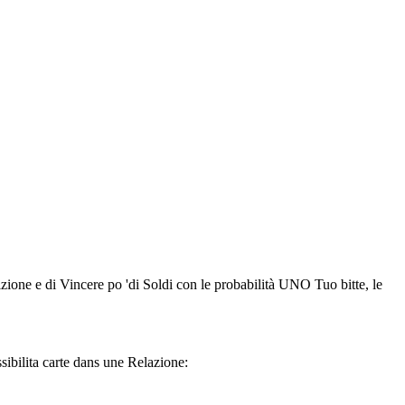
izione e di Vincere po 'di Soldi con le probabilità UNO Tuo bitte, le
bilita carte dans une Relazione: