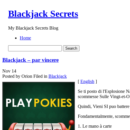
Blackjack Secrets
My Blackjack Secrets Blog
Home
Blackjack – par vincere
Nov
14
Posted by Orion
Filed in
Blackjack
[
English
]
Se ti posto di l'Esplosione 
scommesse Sulle Vingt-et-
Quindi, Vieni SI puo battere
Fondamentalmente, scommesse
1. Le mano à carte